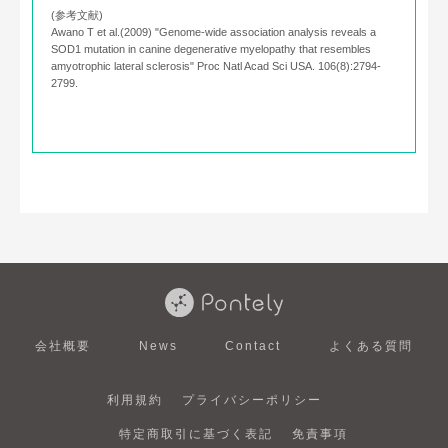
(参考文献)
Awano T et al.(2009) "Genome-wide association analysis reveals a
SOD1 mutation in canine degenerative myelopathy that resembles
amyotrophic lateral sclerosis" Proc Natl Acad Sci USA. 106(8):2794-
2799.
会社概要
News
Contact
よくある質問
利用規約
プライバシーポリシー
特定商取引に基づく表記
免責事項