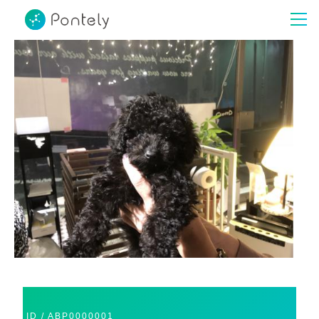
ID
/
ABP0000001