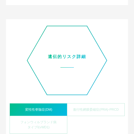
遺伝的リスク詳細
変性性脊髄症(DM)
進行性網膜委縮症(PRA)-PRCD
フォンウィルブランド病
タイプI(vWD1)