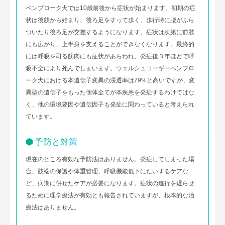
ペンブローク犬では10歳前後から症状が始まります。初期の症
状は後肢から始まり、後ろ足をすって歩く、歩行時に腰がふら
ついたり後ろ足が交差するようになります。症状は次第に前肢
にも広がり、上半身を支えることができなくなります。最終的
には呼吸を司る筋肉にも症状があらわれ、発症後３年ほどで呼
吸不全により死んでしまいます。ウェルシュコーギーペンブロ
ーク犬における本遺伝子変異の浸透率は79%と高いですが、変
異型の遺伝子をもった個体全てが本疾患を発症するわけではな
く、他の環境要因や遺伝因子も発症に関わっていると考えられ
ています。
予防と対策
現在のところ有効な予防法はありません。発症してしまった場
合、肢端の保護や体重管理、呼吸機能低下にたいするケアな
ど、病期に併せたケアが必要になります。症状の進行を遅らせ
るために理学療法が有効とも報告されていますが、根本的な治
療法はありません。