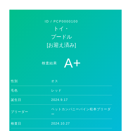
ID
/
PCP0000100
トイ・
プードル
[お迎え済み]
A+
検査結果
性別
オス
毛色
レッド
誕生日
2024.9.17
ペットカンパニーパイン松本ブリーダ
ブリーダー
ー
検査日
2024.10.27