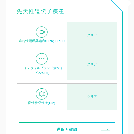
先天性遺伝子疾患
クリア
進行性網膜委縮症(PRA)-PRCD
クリア
フォンウィルブランド病タイ
プI(vWD1)
クリア
変性性脊髄症(DM)
詳細を確認