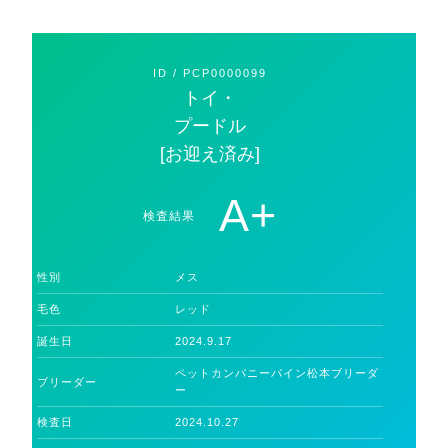
ID
/
PCP0000099
トイ・
プードル
[お迎え済み]
A+
検査結果
性別
メス
毛色
レッド
誕生日
2024.9.17
ペットカンパニーパイン松本ブリーダ
ブリーダー
ー
検査日
2024.10.27