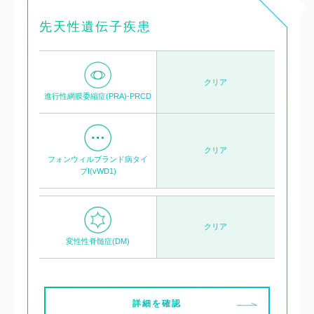
先天性遺伝子疾患
クリア
進行性網膜委縮症(PRA)-PRCD
クリア
フォンウィルブランド病タイ
プI(vWD1)
クリア
変性性脊髄症(DM)
詳細を確認